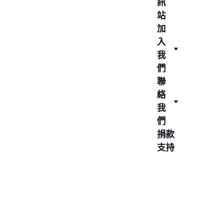
訊
站
加
入
我
們
聯
絡
我
們
捐款
支持