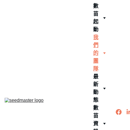
數
苗
起
動
我
們
的
團
隊
最
新
動
態
數
苗
資